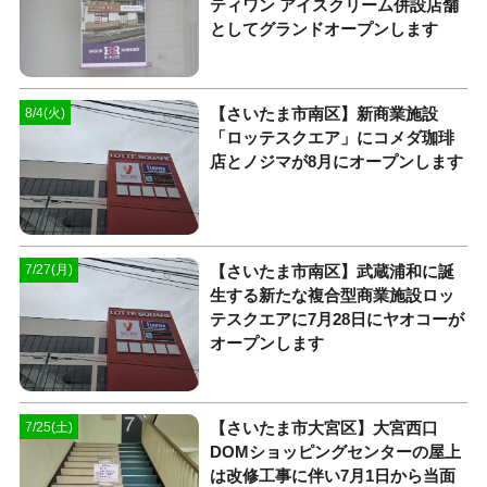
ティワン アイスクリーム併設店舗
としてグランドオープンします
【さいたま市南区】新商業施設
8/4(火)
「ロッテスクエア」にコメダ珈琲
店とノジマが8月にオープンします
【さいたま市南区】武蔵浦和に誕
7/27(月)
生する新たな複合型商業施設ロッ
テスクエアに7月28日にヤオコーが
オープンします
【さいたま市大宮区】大宮西口
7/25(土)
DOMショッピングセンターの屋上
は改修工事に伴い7月1日から当面