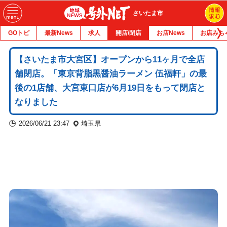
さいたま市
GOトピ
最新News
求人
開店/閉店
お店News
お店みち
【さいたま市大宮区】オープンから11ヶ月で全店
舗閉店。「東京背脂黒醤油ラーメン 伍福軒」の最
後の1店舗、大宮東口店が6月19日をもって閉店と
なりました
2026/06/21 23:47
埼玉県