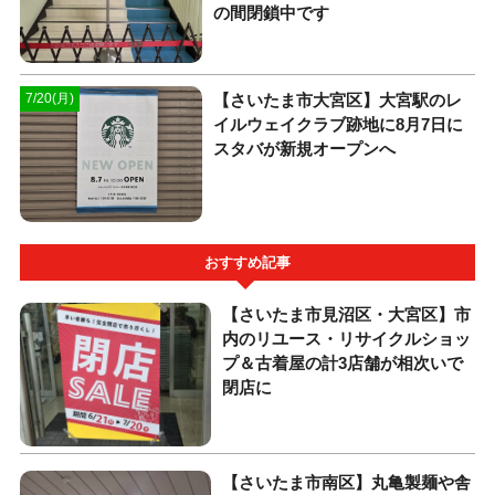
の間閉鎖中です
【さいたま市大宮区】大宮駅のレ
7/20(月)
イルウェイクラブ跡地に8月7日に
スタバが新規オープンへ
おすすめ記事
【さいたま市見沼区・大宮区】市
内のリユース・リサイクルショッ
プ＆古着屋の計3店舗が相次いで
閉店に
【さいたま市南区】丸亀製麺や舎