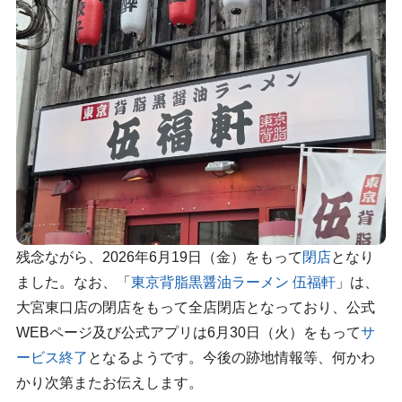
残念ながら、2026年6月19日（金）をもって
閉店
となり
ました。なお、「
東京背脂黒醤油ラーメン 伍福軒
」は、
大宮東口店の閉店をもって全店閉店となっており、公式
WEBページ及び公式アプリは6月30日（火）をもって
サ
ービス終了
となるようです。今後の跡地情報等、何かわ
かり次第またお伝えします。