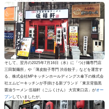
そして、翌月の2025年7月16日（水）に「つけ麺専門店
三田製麺所」や「薄皮餃子専門 渋谷餃子」などを運営す
る、株式会社MPキッチンホールディングス傘下の株式会
社エムピーキッチンが手掛ける新ブランド「東京背脂黒
醤油ラーメン 伍福軒（ごふくけん） 大宮東口店」が
オー
プン
していましたが、