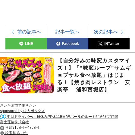
前の記事へ
記事一覧へ
次の記事へ
LINE
Facebook
旧Twitter
【自分好みの味変カスタマイ
ad
ズ！】「“味変ループ”サムギ
ョプサル食べ放題」はじま
る！【焼き肉レストラン 安
楽亭 浦和西堀店】
さいたま市で働きたい
sponsored by 求人ボックス
中型ドライバー/土日休み/年休119日/段ボールのルート配送/固定時間
富士運輸株式会社
月給31万円～47万円
埼玉県 さいた