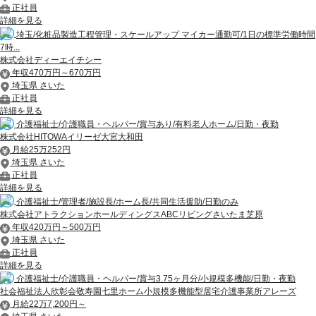
正社員
詳細を見る
埼玉/化粧品製造工程管理・スケールアップ マイカー通勤可/1日の標準労働時間
7時...
株式会社ディーエイチシー
年収470万円～670万円
埼玉県 さいた
正社員
詳細を見る
介護福祉士/介護職員・ヘルパー/賞与あり/有料老人ホーム/日勤・夜勤
株式会社HITOWAイリーゼ大宮大和田
月給25万252円
埼玉県 さいた
正社員
詳細を見る
介護福祉士/管理者/施設長/ホーム長/共同生活援助/日勤のみ
株式会社アトラクションホールディングスABCリビングさいたま芝原
年収420万円～500万円
埼玉県 さいた
正社員
詳細を見る
介護福祉士/介護職員・ヘルパー/賞与3.75ヶ月分/小規模多機能/日勤・夜勤
社会福祉法人欣彰会敬寿園七里ホーム小規模多機能型居宅介護事業所アレーズ
月給22万7,200円～