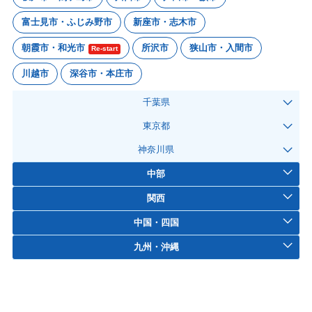
富士見市・ふじみ野市
新座市・志木市
朝霞市・和光市
所沢市
狭山市・入間市
Re-start
川越市
深谷市・本庄市
千葉県
東京都
神奈川県
中部
関西
中国・四国
九州・沖縄