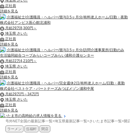
埼玉県 さいた
正社員
詳細を見る
介護福祉士/介護職員・ヘルパー/賞与3.5ヶ月分/有料老人ホーム/日勤・夜勤
株式会社アンビス医心館北浦和
月給29万8,300円～
埼玉県 さいた
正社員
詳細を見る
介護福祉士/介護職員・ヘルパー/賞与3.5ヶ月分/訪問介護事業所/日勤のみ
生活協同組合コープみらいコープみらい浦和介護センター
月給22万4,210円～
埼玉県 さいた
正社員
詳細を見る
介護福祉士/介護職員・ヘルパー/完全週休2日/有料老人ホーム/日勤・夜勤
株式会社ベストケア・パートナーズみつばメゾン浦和中尾
月給29万円～34万円
埼玉県 さいた
正社員
詳細を見る
さいたま市の高時給の求人情報を見る
号外NET全国の最新記事一覧
>
埼玉県最新記事一覧
>
さいたま市記事一覧
>
開店/
ラーメン
伍福軒
閉店