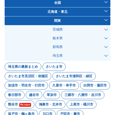
全国
北海道・東北
関東
茨城県
栃木県
群馬県
埼玉県
埼玉県の最新まとめ
さいたま市
さいたま市見沼区・岩槻区
さいたま市浦和区・緑区
加須市・羽生市・行田市
久喜市・幸手市
白岡市・蓮田市
春日部市
越谷市
草加市
三郷市・八潮市・吉川市
熊谷市
鴻巣市・北本市
上尾市・桶川市
Re-start
坂戸市・鶴ヶ島市
川口市
戸田市・蕨市