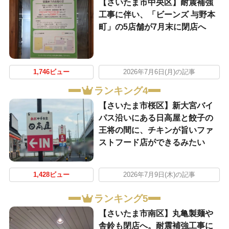
【さいたま市中央区】耐震補強
工事に伴い、「ビーンズ 与野本
町」の5店舗が7月末に閉店へ
1,746ビュー
2026年7月6日(月)の記事
ランキング4
【さいたま市桜区】新大宮バイ
パス沿いにある日高屋と餃子の
王将の間に、チキンが旨いファ
ストフード店ができるみたい
1,428ビュー
2026年7月9日(木)の記事
ランキング5
【さいたま市南区】丸亀製麺や
舎鈴も閉店へ。耐震補強工事に