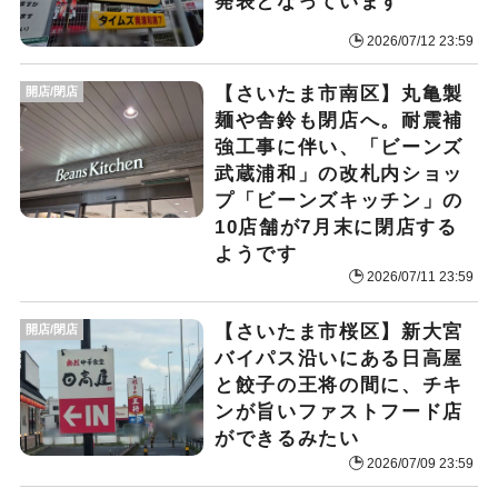
発表となっています
2026/07/12 23:59
【さいたま市南区】丸亀製
開店/閉店
麺や舎鈴も閉店へ。耐震補
強工事に伴い、「ビーンズ
武蔵浦和」の改札内ショッ
プ「ビーンズキッチン」の
10店舗が7月末に閉店する
ようです
2026/07/11 23:59
【さいたま市桜区】新大宮
開店/閉店
バイパス沿いにある日高屋
と餃子の王将の間に、チキ
ンが旨いファストフード店
ができるみたい
2026/07/09 23:59