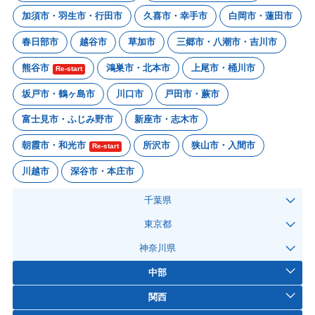
加須市・羽生市・行田市
久喜市・幸手市
白岡市・蓮田市
春日部市
越谷市
草加市
三郷市・八潮市・吉川市
熊谷市
鴻巣市・北本市
上尾市・桶川市
Re-start
坂戸市・鶴ヶ島市
川口市
戸田市・蕨市
富士見市・ふじみ野市
新座市・志木市
朝霞市・和光市
所沢市
狭山市・入間市
Re-start
川越市
深谷市・本庄市
千葉県
東京都
神奈川県
中部
関西