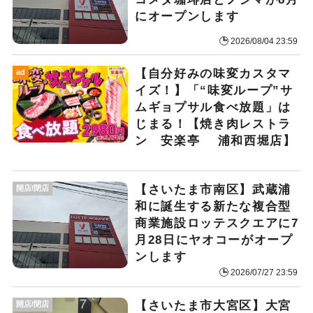
にオープンします
2026/08/04 23:59
【自分好みの味変カスタマ
ad
イズ！】「“味変ループ”サ
ムギョプサル食べ放題」は
じまる！【焼き肉レストラ
ン 安楽亭 浦和西堀店】
【さいたま市南区】武蔵浦
開店/閉店
和に誕生する新たな複合型
商業施設ロッテスクエアに7
月28日にヤオコーがオープ
ンします
2026/07/27 23:59
【さいたま市大宮区】大宮
開店/閉店