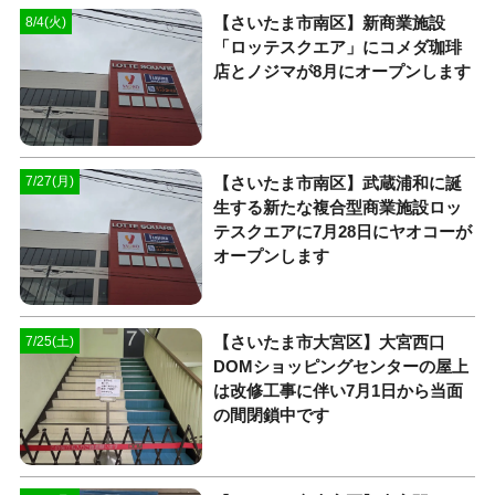
【さいたま市南区】新商業施設
8/4(火)
「ロッテスクエア」にコメダ珈琲
店とノジマが8月にオープンします
【さいたま市南区】武蔵浦和に誕
7/27(月)
生する新たな複合型商業施設ロッ
テスクエアに7月28日にヤオコーが
オープンします
【さいたま市大宮区】大宮西口
7/25(土)
DOMショッピングセンターの屋上
は改修工事に伴い7月1日から当面
の間閉鎖中です