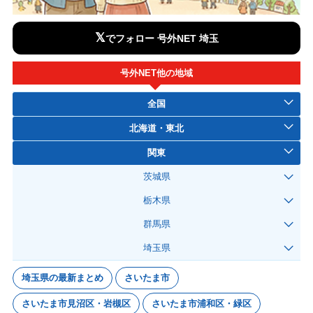
𝕏
でフォロー 号外NET 埼玉
号外NET他の地域
全国
北海道・東北
関東
茨城県
栃木県
群馬県
埼玉県
埼玉県の最新まとめ
さいたま市
さいたま市見沼区・岩槻区
さいたま市浦和区・緑区