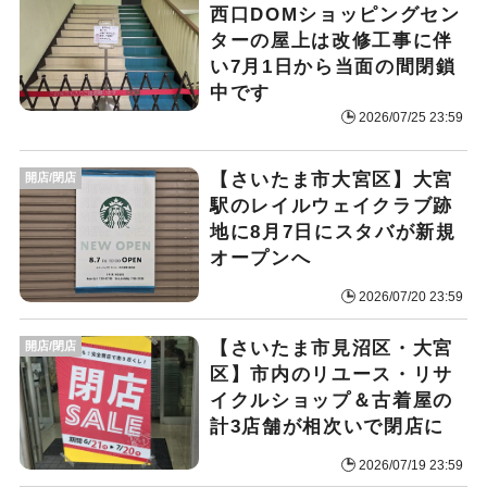
西口DOMショッピングセン
ターの屋上は改修工事に伴
い7月1日から当面の間閉鎖
中です
2026/07/25 23:59
【さいたま市大宮区】大宮
開店/閉店
駅のレイルウェイクラブ跡
地に8月7日にスタバが新規
オープンへ
2026/07/20 23:59
【さいたま市見沼区・大宮
開店/閉店
区】市内のリユース・リサ
イクルショップ＆古着屋の
計3店舗が相次いで閉店に
2026/07/19 23:59