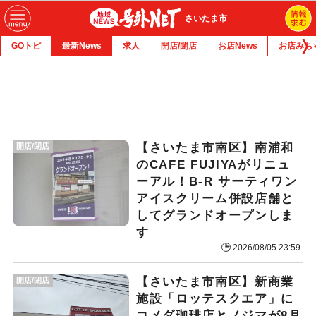
さいたま市
GOトピ
最新News
求人
開店/閉店
お店News
お店みち
【さいたま市南区】南浦和
開店/閉店
のCAFE FUJIYAがリニュ
ーアル！B-R サーティワン
アイスクリーム併設店舗と
してグランドオープンしま
す
2026/08/05 23:59
【さいたま市南区】新商業
開店/閉店
施設「ロッテスクエア」に
コメダ珈琲店とノジマが8月