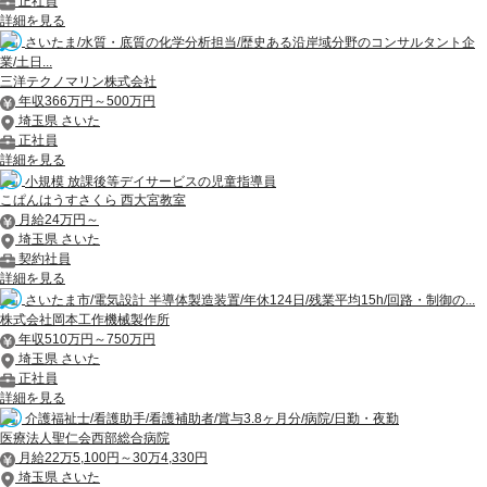
正社員
詳細を見る
さいたま/水質・底質の化学分析担当/歴史ある沿岸域分野のコンサルタント企
業/土日...
三洋テクノマリン株式会社
年収366万円～500万円
埼玉県 さいた
正社員
詳細を見る
小規模 放課後等デイサービスの児童指導員
こぱんはうすさくら 西大宮教室
月給24万円～
埼玉県 さいた
契約社員
詳細を見る
さいたま市/電気設計 半導体製造装置/年休124日/残業平均15h/回路・制御の...
株式会社岡本工作機械製作所
年収510万円～750万円
埼玉県 さいた
正社員
詳細を見る
介護福祉士/看護助手/看護補助者/賞与3.8ヶ月分/病院/日勤・夜勤
医療法人聖仁会西部総合病院
月給22万5,100円～30万4,330円
埼玉県 さいた