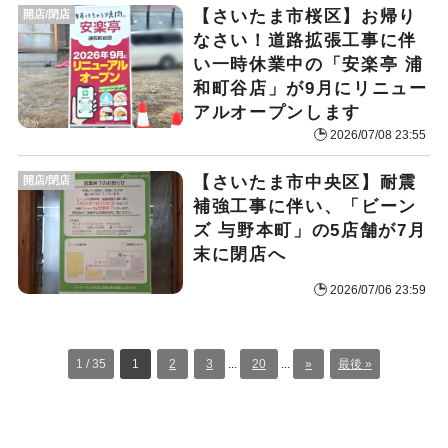
【さいたま市桜区】お帰り
開店/閉店
なさい！道路拡張工事に伴
い一時休業中の「安楽亭 浦
和町谷店」が9月にリニュー
アルオープンします
2026/07/08 23:55
【さいたま市中央区】耐震
開店/閉店
補強工事に伴い、「ビーン
ズ 与野本町」の5店舗が7月
末に閉店へ
2026/07/06 23:59
1 / 35
1
2
3
...
20
...
»
最後 »