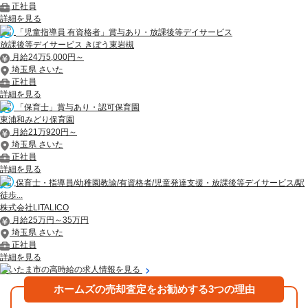
正社員
詳細を見る
「児童指導員 有資格者」賞与あり・放課後等デイサービス
放課後等デイサービス きぼう東岩槻
月給24万5,000円～
埼玉県 さいた
正社員
詳細を見る
「保育士」賞与あり・認可保育園
東浦和みどり保育園
月給21万920円～
埼玉県 さいた
正社員
詳細を見る
保育士・指導員/幼稚園教諭/有資格者/児童発達支援・放課後等デイサービス/駅
徒歩...
株式会社LITALICO
月給25万円～35万円
埼玉県 さいた
正社員
詳細を見る
さいたま市の高時給の求人情報を見る
ホームズの売却査定をお勧めする3つの理由