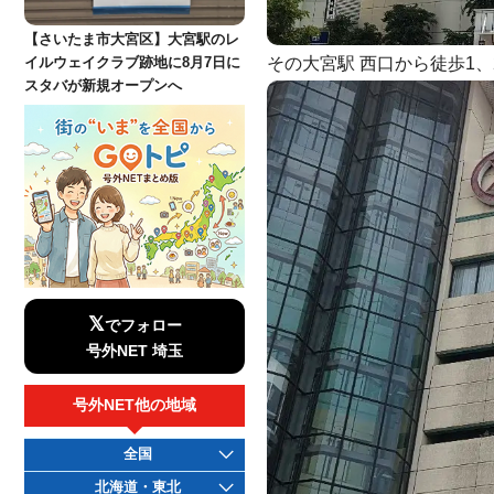
【さいたま市大宮区】大宮駅のレ
その大宮駅 西口から徒歩1
イルウェイクラブ跡地に8月7日に
スタバが新規オープンへ
𝕏
でフォロー
号外NET 埼玉
号外NET他の地域
全国
北海道・東北