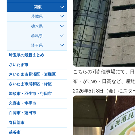
関東
茨城県
栃木県
群馬県
埼玉県
埼玉県の最新まとめ
さいたま市
こちらの7階 催事場にて、
さいたま市見沼区・岩槻区
布・がごめ・日高など、産
さいたま市浦和区・緑区
2026年5月8日（金）にス
加須市・羽生市・行田市
久喜市・幸手市
白岡市・蓮田市
春日部市
越谷市