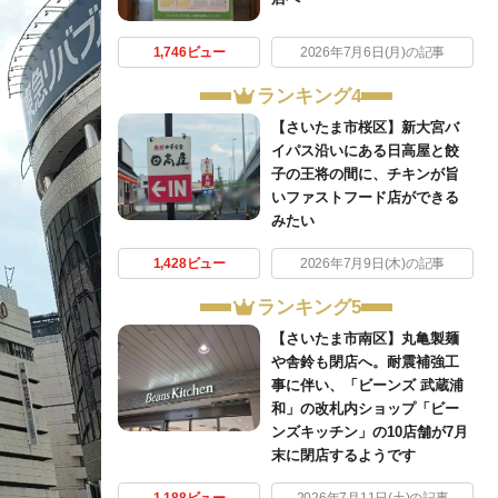
1,746ビュー
2026年7月6日(月)の記事
ランキング4
【さいたま市桜区】新大宮バ
イパス沿いにある日高屋と餃
子の王将の間に、チキンが旨
いファストフード店ができる
みたい
1,428ビュー
2026年7月9日(木)の記事
ランキング5
【さいたま市南区】丸亀製麺
や舎鈴も閉店へ。耐震補強工
事に伴い、「ビーンズ 武蔵浦
和」の改札内ショップ「ビー
ンズキッチン」の10店舗が7月
末に閉店するようです