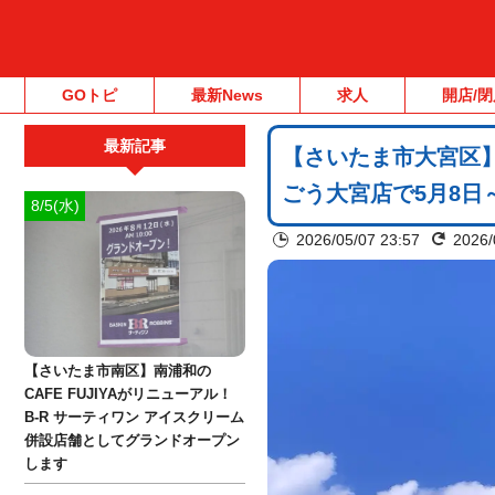
GOトピ
最新News
求人
開店/閉
最新記事
【さいたま市大宮区】
ごう大宮店で5月8日
8/5(水)
2026/05/07 23:57
2026/
【さいたま市南区】南浦和の
CAFE FUJIYAがリニューアル！
B-R サーティワン アイスクリーム
併設店舗としてグランドオープン
します