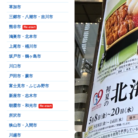
草加市
三郷市・八潮市・吉川市
熊谷市
Re-start
鴻巣市・北本市
上尾市・桶川市
坂戸市・鶴ヶ島市
川口市
戸田市・蕨市
富士見市・ふじみ野市
新座市・志木市
朝霞市・和光市
Re-start
所沢市
狭山市・入間市
川越市