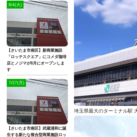
8/4(火)
【さいたま市南区】新商業施設
「ロッテスクエア」にコメダ珈琲
店とノジマが8月にオープンしま
す
7/27(月)
埼玉県最大のターミナル駅 
【さいたま市南区】武蔵浦和に誕
生する新たな複合型商業施設ロッ