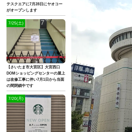
テスクエアに7月28日にヤオコー
がオープンします
7/25(土)
【さいたま市大宮区】大宮西口
DOMショッピングセンターの屋上
は改修工事に伴い7月1日から当面
の間閉鎖中です
7/20(月)