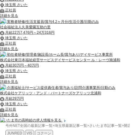
埼玉県 さいた
正社員
詳細を見る
実務者研修/生活支援員/賞与4.2ヶ月分/生活介護/日勤のみ
社会福祉法人久美愛園互助の里
月給22万7,476円～24万316円
埼玉県 さいた
正社員
詳細を見る
初任者研修/管理者/施設長/ホーム長/賞与あり/デイサービス事業所
株式会社東日本福祉経営サービスデイサービスセンター ル・レーヴ南浦和
月給30万円～40万円
埼玉県 さいた
正社員
詳細を見る
介護福祉士/サービス提供責任者/賞与あり/訪問介護事業所/日勤のみ
株式会社ケアリッツ・アンド・パートナーズケアリッツ北浦和
月給29万円
埼玉県 さいた
正社員
詳細を見る
さいたま市の高時給の求人情報を見る
号外NET全国の最新記事一覧
>
埼玉県最新記事一覧
>
さいたま市記事一覧
>
開店/
JUNRED
VIS
コクーン