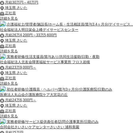
月給30万円～40万円
埼玉県 さいた
正社員
詳細を見る
介護福祉士/管理者/施設長/ホーム長・生活相談員/賞与3.4ヶ月分/デイサービス...
社会福祉法人明日栄会上峰デイサービスセンター
月給26万4,200円～33万5,600円
埼玉県 さいた
正社員
詳細を見る
実務者研修/生活支援員/賞与あり/共同生活援助/日勤・夜勤
社会福祉法人北友会障害福祉サービス事業所 フロス岩槻
月給23万9,000円～
埼玉県 さいた
正社員
詳細を見る
初任者研修/介護職員・ヘルパー/賞与3ヶ月分/介護医療院/日勤のみ
医療法人丸山会介護医療院ケア大宮花の丘
月給24万6,300円～
埼玉県 さいた
正社員
詳細を見る
実務者研修/サービス提供責任者/訪問介護事業所/日勤のみ
合同会社さいさいケアセンターさいさい 浦和美園
月給25万円