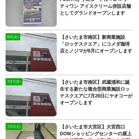
ティワン アイスクリーム併設店舗
としてグランドオープンします
【さいたま市南区】新商業施設
8/4(火)
「ロッテスクエア」にコメダ珈琲
店とノジマが8月にオープンします
【さいたま市南区】武蔵浦和に誕
7/27(月)
生する新たな複合型商業施設ロッ
テスクエアに7月28日にヤオコーが
オープンします
【さいたま市大宮区】大宮西口
7/25(土)
DOMショッピングセンターの屋上