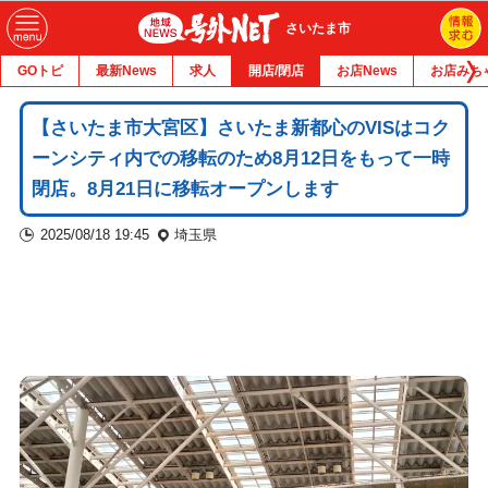
さいたま市
GOトピ
最新News
求人
開店/閉店
お店News
お店みち
【さいたま市大宮区】さいたま新都心のVISはコク
ーンシティ内での移転のため8月12日をもって一時
閉店。8月21日に移転オープンします
2025/08/18 19:45
埼玉県