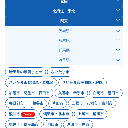
全国
北海道・東北
関東
茨城県
栃木県
群馬県
埼玉県
埼玉県の最新まとめ
さいたま市
さいたま市見沼区・岩槻区
さいたま市浦和区・緑区
加須市・羽生市・行田市
久喜市・幸手市
白岡市・蓮田市
春日部市
越谷市
草加市
三郷市・八潮市・吉川市
熊谷市
鴻巣市・北本市
上尾市・桶川市
Re-start
坂戸市・鶴ヶ島市
川口市
戸田市・蕨市