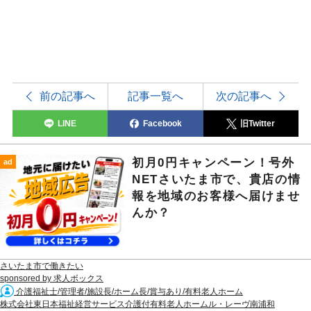
前の記事へ
記事一覧へ
次の記事へ
LINE
Facebook
旧Twitter
初月0円キャンペーン！号外
ad
NETさいたま市で、貴店の情
報を地域のお客様へ届けませ
んか？
さいたま市で働きたい
sponsored by 求人ボックス
介護福祉士/管理者/施設長/ホーム長/賞与あり/有料老人ホーム
株式会社東日本福祉経営サービス介護付有料老人ホームル・レーヴ南浦和