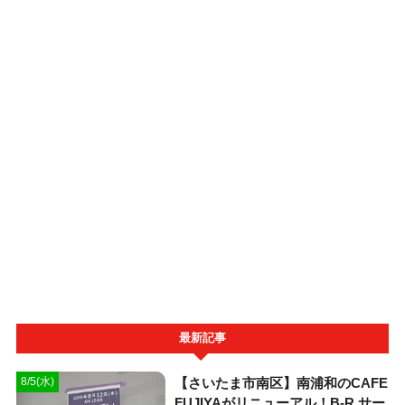
最新記事
【さいたま市南区】南浦和のCAFE
8/5(水)
FUJIYAがリニューアル！B-R サー