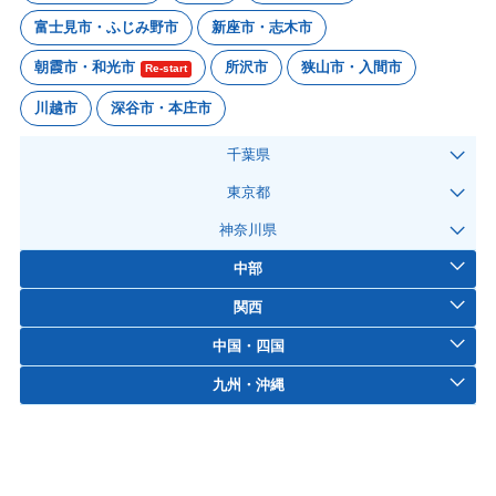
富士見市・ふじみ野市
新座市・志木市
朝霞市・和光市
所沢市
狭山市・入間市
Re-start
川越市
深谷市・本庄市
千葉県
東京都
神奈川県
中部
関西
中国・四国
九州・沖縄