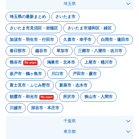
埼玉県
埼玉県の最新まとめ
さいたま市
さいたま市見沼区・岩槻区
さいたま市浦和区・緑区
加須市・羽生市・行田市
久喜市・幸手市
白岡市・蓮田市
春日部市
越谷市
草加市
三郷市・八潮市・吉川市
熊谷市
鴻巣市・北本市
上尾市・桶川市
Re-start
坂戸市・鶴ヶ島市
川口市
戸田市・蕨市
富士見市・ふじみ野市
新座市・志木市
朝霞市・和光市
所沢市
狭山市・入間市
Re-start
川越市
深谷市・本庄市
千葉県
東京都