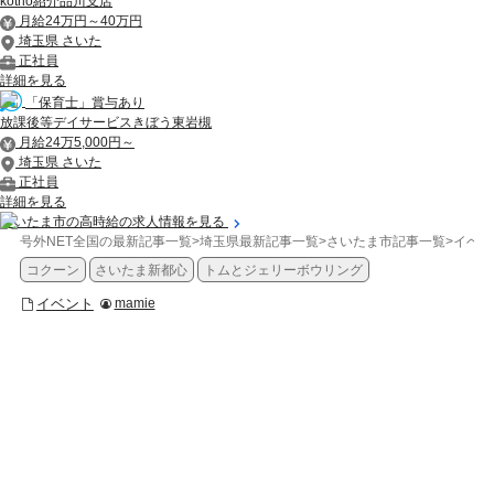
kotrio紹介品川支店
月給24万円～40万円
埼玉県 さいた
正社員
詳細を見る
「保育士」賞与あり
放課後等デイサービスきぼう東岩槻
月給24万5,000円～
埼玉県 さいた
正社員
詳細を見る
さいたま市の高時給の求人情報を見る
号外NET全国の最新記事一覧
>
埼玉県最新記事一覧
>
さいたま市記事一覧
>
イベン
コクーン
さいたま新都心
トムとジェリーボウリング
イベント
mamie