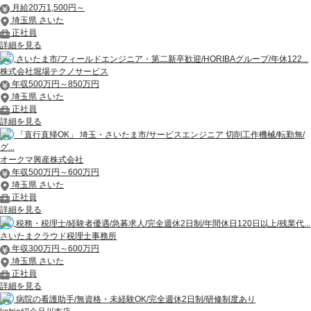
月給20万1,500円～
埼玉県 さいた
正社員
詳細を見る
さいたま市/フィールドエンジニア・第二新卒歓迎/HORIBAグループ/年休122...
株式会社堀場テクノサービス
年収500万円～850万円
埼玉県 さいた
正社員
詳細を見る
「直行直帰OK」 埼玉・さいたま市/サービスエンジニア 切削工作機械/転勤無/
グ...
オークマ興産株式会社
年収500万円～600万円
埼玉県 さいた
正社員
詳細を見る
税務・税理士/経験者優遇/急募求人/完全週休2日制/年間休日120日以上/残業代...
さいたまクラウド税理士事務所
年収300万円～600万円
埼玉県 さいた
正社員
詳細を見る
病院の看護助手/無資格・未経験OK/完全週休2日制/研修制度あり