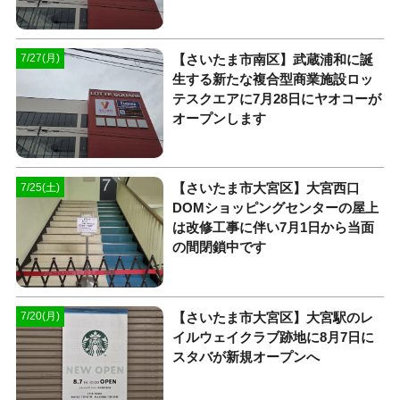
【さいたま市南区】武蔵浦和に誕
7/27(月)
生する新たな複合型商業施設ロッ
テスクエアに7月28日にヤオコーが
オープンします
【さいたま市大宮区】大宮西口
7/25(土)
DOMショッピングセンターの屋上
は改修工事に伴い7月1日から当面
の間閉鎖中です
【さいたま市大宮区】大宮駅のレ
7/20(月)
イルウェイクラブ跡地に8月7日に
スタバが新規オープンへ