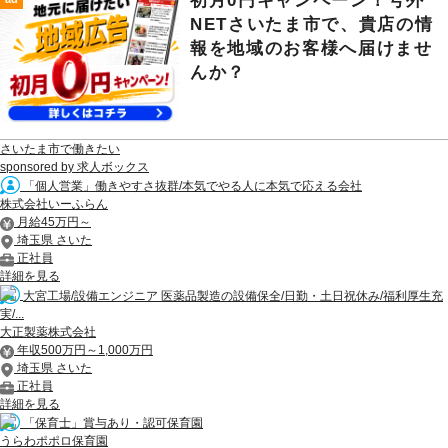
初月0円キャンペーン！号外
NETさいたま市で、貴店の情
報を地域のお客様へ届けませ
んか？
さいたま市で働きたい
sponsored by 求人ボックス
「個人営業」働きやすさ抜群/本気でやる人に本気で応える会社
株式会社いーふらん
月給45万円～
埼玉県 さいた
正社員
詳細を見る
大宮工場/設備エンジニア 医薬品製造の設備保全/日勤・土日祝休み/福利厚生充
実/...
大正製薬株式会社
年収500万円～1,000万円
埼玉県 さいた
正社員
詳細を見る
「保育士」賞与あり・認可保育園
うらわポポロ保育園