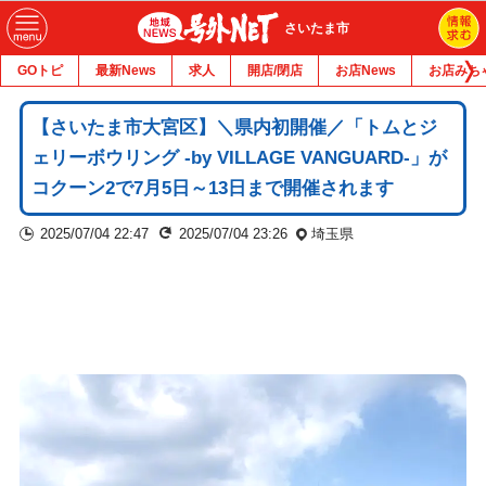
さいたま市
GOトピ
最新News
求人
開店/閉店
お店News
お店みち
【さいたま市大宮区】＼県内初開催／「トムとジ
ェリーボウリング -by VILLAGE VANGUARD-」が
コクーン2で7月5日～13日まで開催されます
2025/07/04 22:47
2025/07/04 23:26
埼玉県