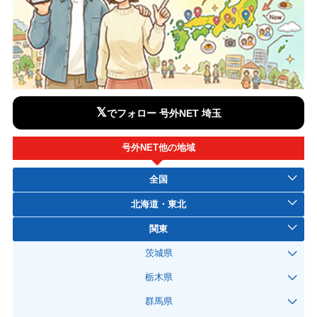
𝕏
でフォロー 号外NET 埼玉
号外NET他の地域
全国
北海道・東北
関東
茨城県
栃木県
群馬県