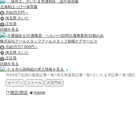
「保育士」さいたま市浦和区・認可保育園
北浦和はっぴー保育園
月給25万円～
埼玉県 さいた
正社員
詳細を見る
介護福祉士/介護職員・ヘルパー/訪問介護事業所/日勤のみ
株式会社アールスタッフアールスタッフ岩槻ケアサービス
月給25万7,000円～
埼玉県 さいた
正社員
詳細を見る
さいたま市の高時給の求人情報を見る
号外NET全国の最新記事一覧
>
埼玉県最新記事一覧
>
さいたま市記事一覧
>
開店/
オープン
ドトール
大宮門街
開店/閉店
mamie