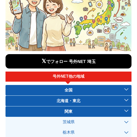
𝕏
でフォロー 号外NET 埼玉
号外NET他の地域
全国
北海道・東北
関東
茨城県
栃木県