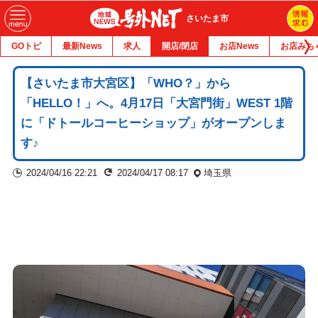
さいたま市
GOトピ
最新News
求人
開店/閉店
お店News
お店みち
【さいたま市大宮区】「WHO？」から
「HELLO！」へ。4月17日「大宮門街」WEST 1階
に「ドトールコーヒーショップ」がオープンしま
す♪
2024/04/16 22:21
2024/04/17 08:17
埼玉県