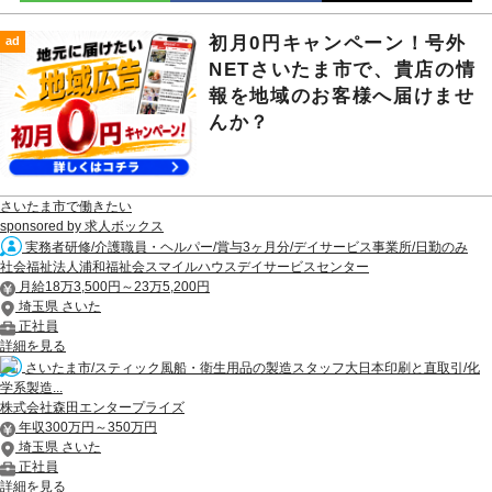
初月0円キャンペーン！号外
ad
NETさいたま市で、貴店の情
報を地域のお客様へ届けませ
んか？
さいたま市で働きたい
sponsored by 求人ボックス
実務者研修/介護職員・ヘルパー/賞与3ヶ月分/デイサービス事業所/日勤のみ
社会福祉法人浦和福祉会スマイルハウスデイサービスセンター
月給18万3,500円～23万5,200円
埼玉県 さいた
正社員
詳細を見る
さいたま市/スティック風船・衛生用品の製造スタッフ大日本印刷と直取引/化
学系製造...
株式会社森田エンタープライズ
年収300万円～350万円
埼玉県 さいた
正社員
詳細を見る