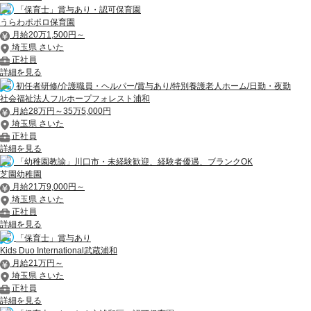
「保育士」賞与あり・認可保育園
うらわポポロ保育園
月給20万1,500円～
埼玉県 さいた
正社員
詳細を見る
初任者研修/介護職員・ヘルパー/賞与あり/特別養護老人ホーム/日勤・夜勤
社会福祉法人フルホープフォレスト浦和
月給28万円～35万5,000円
埼玉県 さいた
正社員
詳細を見る
「幼稚園教諭」川口市・未経験歓迎、経験者優遇、ブランクOK
芝園幼稚園
月給21万9,000円～
埼玉県 さいた
正社員
詳細を見る
「保育士」賞与あり
Kids Duo International武蔵浦和
月給21万円～
埼玉県 さいた
正社員
詳細を見る