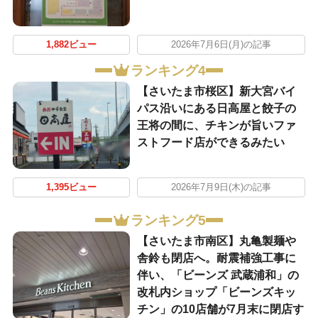
1,882ビュー
2026年7月6日(月)の記事
ランキング4
【さいたま市桜区】新大宮バイ
パス沿いにある日高屋と餃子の
王将の間に、チキンが旨いファ
ストフード店ができるみたい
1,395ビュー
2026年7月9日(木)の記事
ランキング5
【さいたま市南区】丸亀製麺や
舎鈴も閉店へ。耐震補強工事に
伴い、「ビーンズ 武蔵浦和」の
改札内ショップ「ビーンズキッ
チン」の10店舗が7月末に閉店す