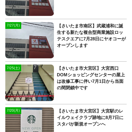
【さいたま市南区】武蔵浦和に誕
7/27(月)
生する新たな複合型商業施設ロッ
テスクエアに7月28日にヤオコーが
オープンします
【さいたま市大宮区】大宮西口
7/25(土)
DOMショッピングセンターの屋上
は改修工事に伴い7月1日から当面
の間閉鎖中です
【さいたま市大宮区】大宮駅のレ
7/20(月)
イルウェイクラブ跡地に8月7日に
スタバが新規オープンへ