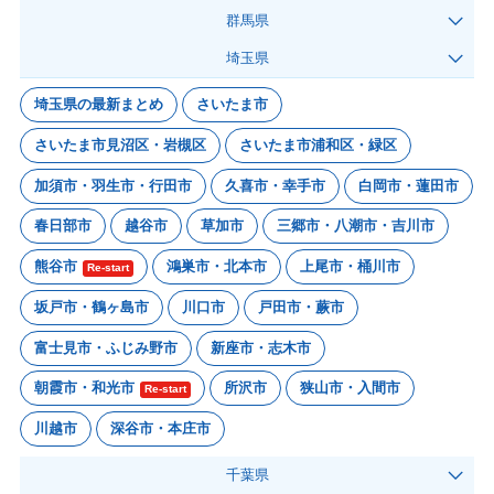
群馬県
埼玉県
埼玉県の最新まとめ
さいたま市
さいたま市見沼区・岩槻区
さいたま市浦和区・緑区
加須市・羽生市・行田市
久喜市・幸手市
白岡市・蓮田市
春日部市
越谷市
草加市
三郷市・八潮市・吉川市
熊谷市
鴻巣市・北本市
上尾市・桶川市
Re-start
坂戸市・鶴ヶ島市
川口市
戸田市・蕨市
富士見市・ふじみ野市
新座市・志木市
朝霞市・和光市
所沢市
狭山市・入間市
Re-start
川越市
深谷市・本庄市
千葉県