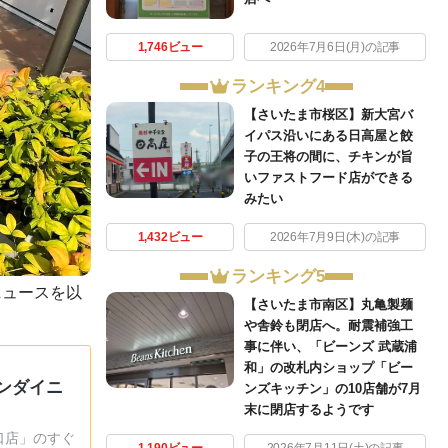
1,746ビュー
2026年7月6日(月)の記事
ランキング4
【さいたま市桜区】新大宮バ
イパス沿いにある日高屋と餃
子の王将の間に、チキンが旨
いファストフード店ができる
みたい
1,432ビュー
2026年7月9日(木)の記事
ランキング5
ニュースを以
【さいたま市南区】丸亀製麺
や舎鈴も閉店へ。耐震補強工
事に伴い、「ビーンズ 武蔵浦
和」の改札内ショップ「ビー
ンダイニ
ンズキッチン」の10店舗が7月
末に閉店するようです
谷口店」のすぐ