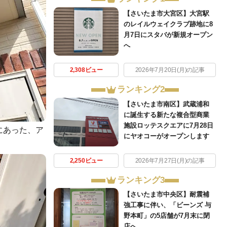
【さいたま市大宮区】大宮駅
のレイルウェイクラブ跡地に8
月7日にスタバが新規オープン
へ
2,308ビュー
2026年7月20日(月)の記事
ランキング2
【さいたま市南区】武蔵浦和
に誕生する新たな複合型商業
施設ロッテスクエアに7月28日
にあった、ア
にヤオコーがオープンします
2,250ビュー
2026年7月27日(月)の記事
ランキング3
【さいたま市中央区】耐震補
強工事に伴い、「ビーンズ 与
野本町」の5店舗が7月末に閉
店へ