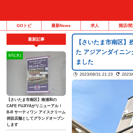
GOトピ
最新News
求人
開店/閉
最新記事
【さいたま市南区】
た アジアンダイニ
8/5(水)
ました
2023/08/31 21:23
2023/
【さいたま市南区】南浦和の
CAFE FUJIYAがリニューアル！
B-R サーティワン アイスクリーム
併設店舗としてグランドオープン
します