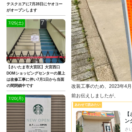
テスクエアに7月28日にヤオコー
がオープンします
7/25(土)
【さいたま市大宮区】大宮西口
DOMショッピングセンターの屋上
は改修工事に伴い7月1日から当面
の間閉鎖中です
改装工事のため、2023年
前お伝えしましたが、
7/20(月)
【
ン
さい