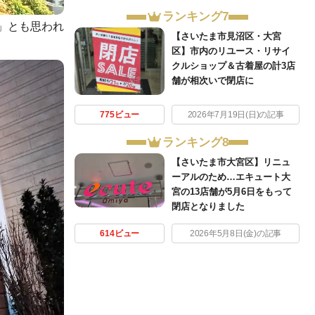
ランキング7
」とも思われ
【さいたま市見沼区・大宮
区】市内のリユース・リサイ
クルショップ＆古着屋の計3店
舗が相次いで閉店に
775ビュー
2026年7月19日(日)の記事
ランキング8
【さいたま市大宮区】リニュ
ーアルのため…エキュート大
宮の13店舗が5月6日をもって
閉店となりました
614ビュー
2026年5月8日(金)の記事