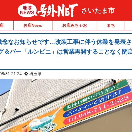
さいたま市
店
お店News
お店みちゃお
まち
残念なお知らせです…改装工事に伴う休業を発表さ
ング＆バー「ルンビニ」は営業再開することなく閉
08/31 21:24
埼玉県