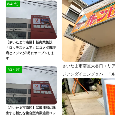
8/4(火)
【さいたま市南区】新商業施設
「ロッテスクエア」にコメダ珈琲
店とノジマが8月にオープンしま
す
さいたま市南区大谷口エリアに
7/27(月)
ジアンダイニング＆バー「
【さいたま市南区】武蔵浦和に誕
生する新たな複合型商業施設ロッ