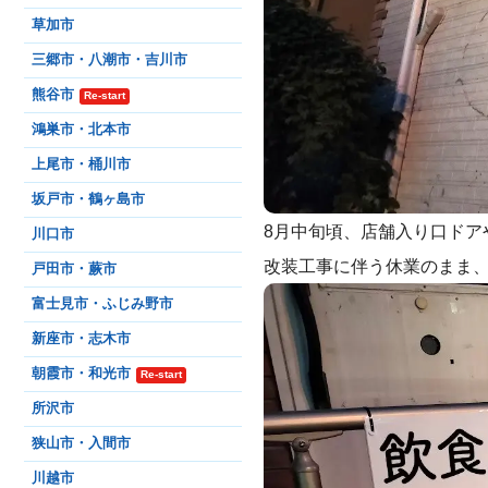
草加市
三郷市・八潮市・吉川市
熊谷市
Re-start
鴻巣市・北本市
上尾市・桶川市
坂戸市・鶴ヶ島市
8月中旬頃、店舗入り口ドア
川口市
改装工事に伴う休業のまま
戸田市・蕨市
富士見市・ふじみ野市
新座市・志木市
朝霞市・和光市
Re-start
所沢市
狭山市・入間市
川越市