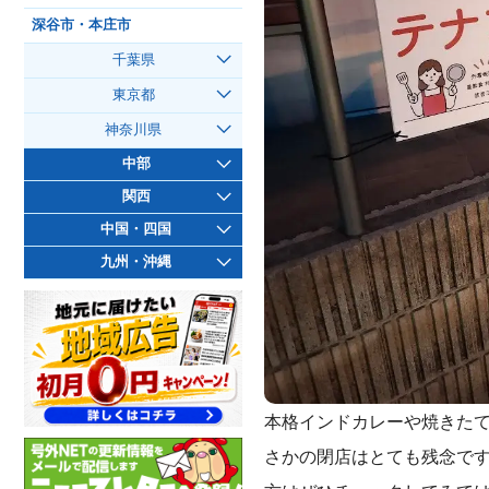
深谷市・本庄市
千葉県
東京都
神奈川県
中部
関西
中国・四国
九州・沖縄
本格インドカレーや焼きた
さかの閉店はとても残念で