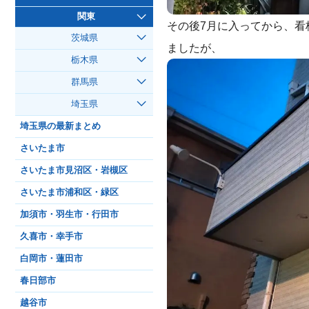
関東
その後7月に入ってから、
茨城県
ましたが、
栃木県
群馬県
埼玉県
埼玉県の最新まとめ
さいたま市
さいたま市見沼区・岩槻区
さいたま市浦和区・緑区
加須市・羽生市・行田市
久喜市・幸手市
白岡市・蓮田市
春日部市
越谷市