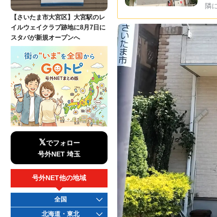
隣に
【さいたま市大宮区】大宮駅のレ
イルウェイクラブ跡地に8月7日に
スタバが新規オープンへ
𝕏
でフォロー
号外NET 埼玉
号外NET他の地域
全国
北海道・東北