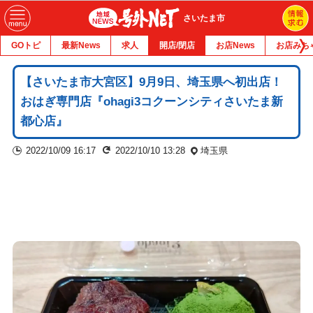
さいたま市
GOトピ
最新News
求人
開店/閉店
お店News
お店みち
【さいたま市大宮区】9月9日、埼玉県へ初出店！
おはぎ専門店『ohagi3コクーンシティさいたま新
都心店』
2022/10/09 16:17
2022/10/10 13:28
埼玉県