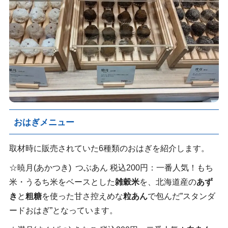
おはぎメニュー
取材時に販売されていた6種類のおはぎを紹介します。
☆暁月(あかつき) つぶあん 税込200円：一番人気！もち
米・うるち米をベースとした
雑穀米
を、北海道産の
あず
き
と
粗糖
を使った甘さ控えめな
粒あん
で包んだ”スタンダ
ードおはぎ”となっています。