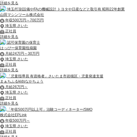
詳細を見る
埼玉/打刻設備やFAの機械設計 トヨタや日産などと取引有 昭和22年創業
山田マシンツール株式会社
年収500万円～700万円
埼玉県 さいた
正社員
詳細を見る
認可保育園の保育士
はっぴー保育園指扇園
月給24万円～30万円
埼玉県 さいた
正社員
詳細を見る
「児童指導員 有資格者」さいたま市岩槻区・児童発達支援
まぁちふるkidsなかちょう
月給26万円～
埼玉県 さいた
正社員
詳細を見る
「年収500万円以上可」治験コーディネーター/SMO
株式会社EPLink
年収500万円～
埼玉県 さいた
正社員
詳細を見る