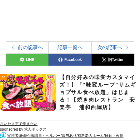
前の記事へ
記事一覧へ
次の記事へ
LINE
Facebook
旧Twitter
【自分好みの味変カスタマイ
ad
ズ！】「“味変ループ”サムギ
ョプサル食べ放題」はじま
る！【焼き肉レストラン 安
楽亭 浦和西堀店】
さいたま市で働きたい
sponsored by 求人ボックス
実務者研修/介護職員・ヘルパー/賞与あり/有料老人ホーム/日勤・夜勤