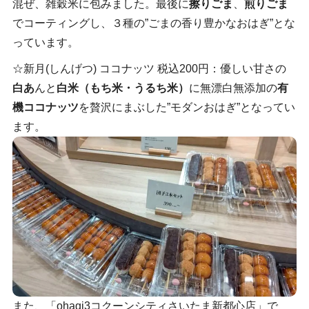
混ぜ、雑穀米に包みました。最後に
擦りごま
、
煎りごま
でコーティングし、３種の”ごまの香り豊かなおはぎ”とな
っています。
☆新月(しんげつ) ココナッツ 税込200円：優しい甘さの
白あ
んと
白米（もち米・うるち米）
に無漂白無添加の
有
機ココナッツ
を贅沢にまぶした”モダンおはぎ”となってい
ます。
また、「ohagi3コクーンシティさいたま新都心店」で