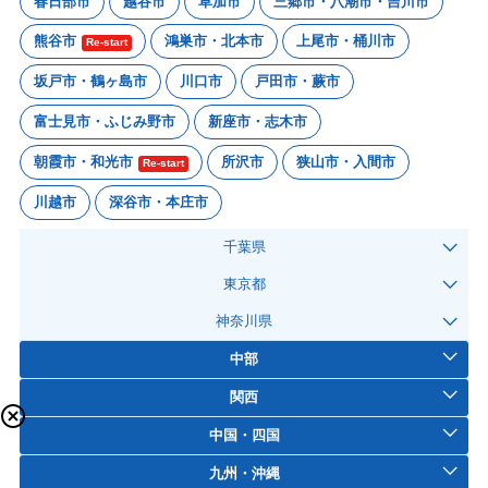
春日部市
越谷市
草加市
三郷市・八潮市・吉川市
熊谷市
鴻巣市・北本市
上尾市・桶川市
Re-start
坂戸市・鶴ヶ島市
川口市
戸田市・蕨市
富士見市・ふじみ野市
新座市・志木市
朝霞市・和光市
所沢市
狭山市・入間市
Re-start
川越市
深谷市・本庄市
千葉県
東京都
神奈川県
中部
関西
中国・四国
九州・沖縄