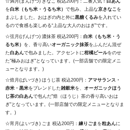
☆満月(まんげつ) きなこ 税込200円：二番人気！
白あん
を
白米（もち米・うるち米）
で包み、上品な
京きなこ
を
まぶしました。おはぎの内と外に
黒糖くるみ
を入れてい
るので食感も楽しめる“上品な大人のおはぎ”です。
☆弦月(げんげつ) 濃抹茶 税込200円：
白米（もち米・う
るち米）
を、香り高い
オーガニック抹茶
をふんだん混ぜ
た
白あん
で包みました。アクセントに
柑橘ピール
をのせ
た”極みおはぎ”となっています。(一部店舗での限定メニ
ューとなります。)
☆焙月(ばいづき) ほうじ茶 税込200円：
アマサランス・
赤米・黒米
をブレンドした
雑穀米
を、
オーガニックほう
じ茶の
白あん
で包んだ”焙（ほうじ）茶の香り高いおは
ぎ”となっています。(一部店舗での限定メニューとなりま
す。)
☆宵月(よいづき) ごま 税込200円：
練りごま
を
粒あん
に