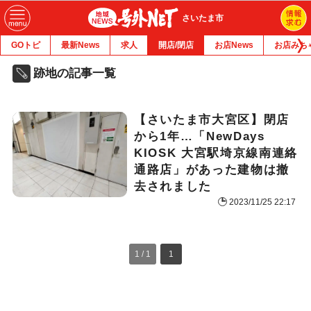
さいたま市
GOトピ
最新News
求人
開店/閉店
お店News
お店みち
跡地の記事一覧
【さいたま市大宮区】閉店
から1年…「NewDays
KIOSK 大宮駅埼京線南連絡
通路店」があった建物は撤
去されました
2023/11/25 22:17
1 / 1
1