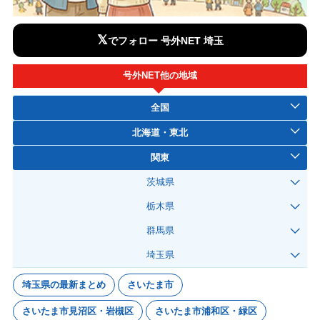
𝕏
でフォロー 号外NET 埼玉
号外NET他の地域
全国
北海道・東北
関東
茨城県
栃木県
群馬県
埼玉県
埼玉県の最新まとめ
さいたま市
さいたま市見沼区・岩槻区
さいたま市浦和区・緑区