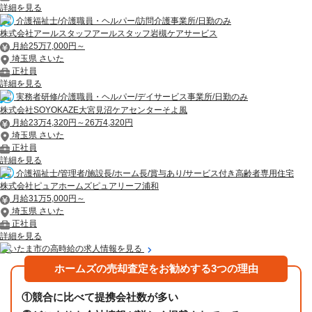
詳細を見る
介護福祉士/介護職員・ヘルパー/訪問介護事業所/日勤のみ
株式会社アールスタッフアールスタッフ岩槻ケアサービス
月給25万7,000円～
埼玉県 さいた
正社員
詳細を見る
実務者研修/介護職員・ヘルパー/デイサービス事業所/日勤のみ
株式会社SOYOKAZE大宮見沼ケアセンターそよ風
月給23万4,320円～26万4,320円
埼玉県 さいた
正社員
詳細を見る
介護福祉士/管理者/施設長/ホーム長/賞与あり/サービス付き高齢者専用住宅
株式会社ピュアホームズピュアリーフ浦和
月給31万5,000円～
埼玉県 さいた
正社員
詳細を見る
さいたま市の高時給の求人情報を見る
ホームズの売却査定をお勧めする3つの理由
①
競合に比べて提携会社数が多い