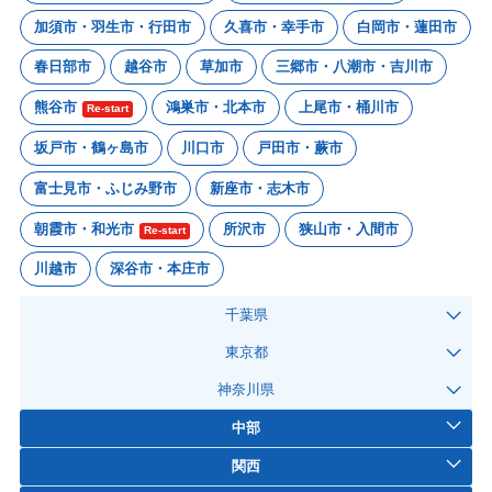
加須市・羽生市・行田市
久喜市・幸手市
白岡市・蓮田市
春日部市
越谷市
草加市
三郷市・八潮市・吉川市
熊谷市
鴻巣市・北本市
上尾市・桶川市
Re-start
坂戸市・鶴ヶ島市
川口市
戸田市・蕨市
富士見市・ふじみ野市
新座市・志木市
朝霞市・和光市
所沢市
狭山市・入間市
Re-start
川越市
深谷市・本庄市
千葉県
東京都
神奈川県
中部
関西