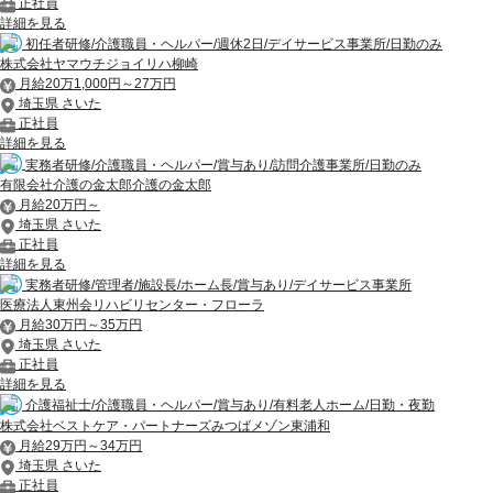
正社員
詳細を見る
初任者研修/介護職員・ヘルパー/週休2日/デイサービス事業所/日勤のみ
株式会社ヤマウチジョイリハ柳崎
月給20万1,000円～27万円
埼玉県 さいた
正社員
詳細を見る
実務者研修/介護職員・ヘルパー/賞与あり/訪問介護事業所/日勤のみ
有限会社介護の金太郎介護の金太郎
月給20万円～
埼玉県 さいた
正社員
詳細を見る
実務者研修/管理者/施設長/ホーム長/賞与あり/デイサービス事業所
医療法人東州会リハビリセンター・フローラ
月給30万円～35万円
埼玉県 さいた
正社員
詳細を見る
介護福祉士/介護職員・ヘルパー/賞与あり/有料老人ホーム/日勤・夜勤
株式会社ベストケア・パートナーズみつばメゾン東浦和
月給29万円～34万円
埼玉県 さいた
正社員