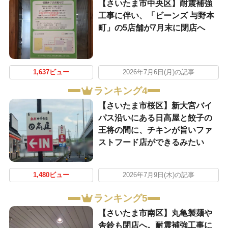
【さいたま市中央区】耐震補強
工事に伴い、「ビーンズ 与野本
町」の5店舗が7月末に閉店へ
1,637ビュー
2026年7月6日(月)の記事
ランキング4
【さいたま市桜区】新大宮バイ
パス沿いにある日高屋と餃子の
王将の間に、チキンが旨いファ
ストフード店ができるみたい
1,480ビュー
2026年7月9日(木)の記事
ランキング5
【さいたま市南区】丸亀製麺や
舎鈴も閉店へ。耐震補強工事に