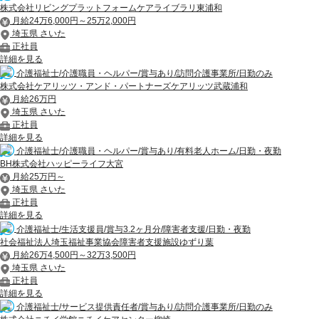
株式会社リビングプラットフォームケアライブラリ東浦和
月給24万6,000円～25万2,000円
埼玉県 さいた
正社員
詳細を見る
介護福祉士/介護職員・ヘルパー/賞与あり/訪問介護事業所/日勤のみ
株式会社ケアリッツ・アンド・パートナーズケアリッツ武蔵浦和
月給26万円
埼玉県 さいた
正社員
詳細を見る
介護福祉士/介護職員・ヘルパー/賞与あり/有料老人ホーム/日勤・夜勤
BH株式会社ハッピーライフ大宮
月給25万円～
埼玉県 さいた
正社員
詳細を見る
介護福祉士/生活支援員/賞与3.2ヶ月分/障害者支援/日勤・夜勤
社会福祉法人埼玉福祉事業協会障害者支援施設ゆずり葉
月給26万4,500円～32万3,500円
埼玉県 さいた
正社員
詳細を見る
介護福祉士/サービス提供責任者/賞与あり/訪問介護事業所/日勤のみ