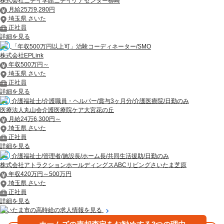
株式会社ニチイ学館ニチイケアセンター柳崎
月給25万9,280円
埼玉県 さいた
正社員
詳細を見る
「年収500万円以上可」治験コーディネーター/SMO
株式会社EPLink
年収500万円～
埼玉県 さいた
正社員
詳細を見る
介護福祉士/介護職員・ヘルパー/賞与3ヶ月分/介護医療院/日勤のみ
医療法人丸山会介護医療院ケア大宮花の丘
月給24万6,300円～
埼玉県 さいた
正社員
詳細を見る
介護福祉士/管理者/施設長/ホーム長/共同生活援助/日勤のみ
株式会社アトラクションホールディングスABCリビングさいたま芝原
年収420万円～500万円
埼玉県 さいた
正社員
詳細を見る
さいたま市の高時給の求人情報を見る