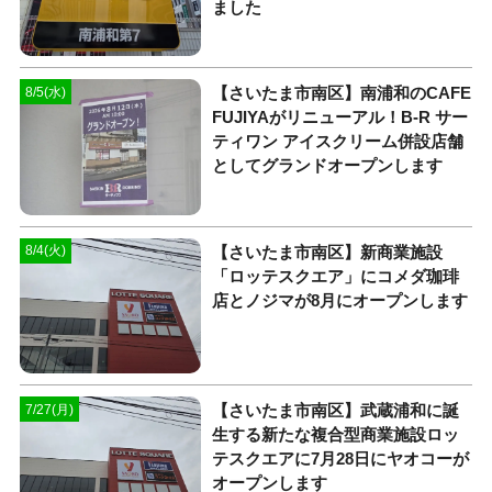
ました
【さいたま市南区】南浦和のCAFE
8/5(水)
FUJIYAがリニューアル！B-R サー
ティワン アイスクリーム併設店舗
としてグランドオープンします
【さいたま市南区】新商業施設
8/4(火)
「ロッテスクエア」にコメダ珈琲
店とノジマが8月にオープンします
【さいたま市南区】武蔵浦和に誕
7/27(月)
生する新たな複合型商業施設ロッ
テスクエアに7月28日にヤオコーが
オープンします