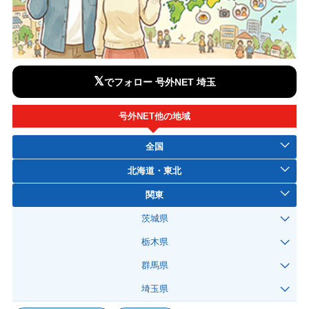
𝕏
でフォロー 号外NET 埼玉
号外NET他の地域
全国
北海道・東北
関東
茨城県
栃木県
群馬県
埼玉県