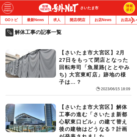
さいたま市
GOトピ
最新News
求人
開店/閉店
お店News
お店みち
解体工事の記事一覧
【さいたま市大宮区】2月
27日をもって閉店となった
回転寿司「魚屋路(ととやみ
ち) 大宮東町店」跡地の様
子は…？
2023/06/15 18:09
【さいたま市大宮区】解体
工事の進む「さいたま新都
心駅東口ビル」の建て替え
後の建物はどうなる？計画
が発表されました