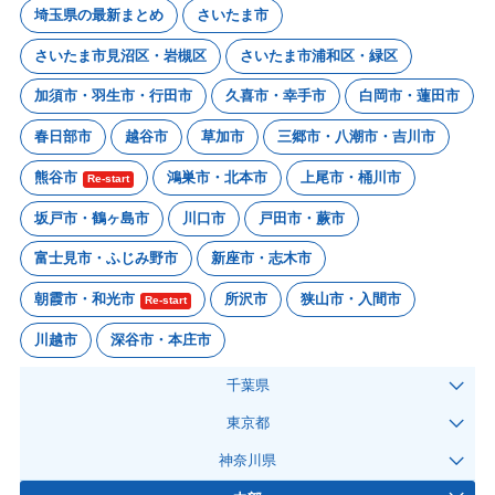
埼玉県の最新まとめ
さいたま市
さいたま市見沼区・岩槻区
さいたま市浦和区・緑区
加須市・羽生市・行田市
久喜市・幸手市
白岡市・蓮田市
春日部市
越谷市
草加市
三郷市・八潮市・吉川市
熊谷市
鴻巣市・北本市
上尾市・桶川市
Re-start
坂戸市・鶴ヶ島市
川口市
戸田市・蕨市
富士見市・ふじみ野市
新座市・志木市
朝霞市・和光市
所沢市
狭山市・入間市
Re-start
川越市
深谷市・本庄市
千葉県
東京都
神奈川県