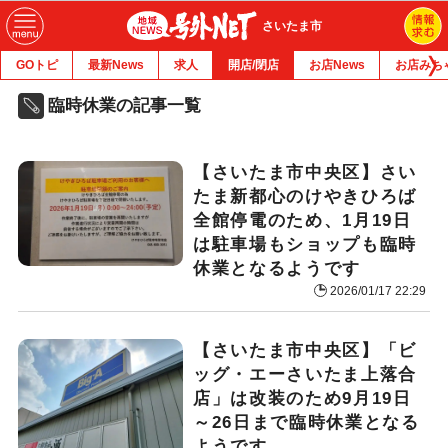
さいたま市
GOトピ
最新News
求人
開店/閉店
お店News
お店みち
臨時休業の記事一覧
【さいたま市中央区】さい
たま新都心のけやきひろば
全館停電のため、1月19日
は駐車場もショップも臨時
休業となるようです
2026/01/17 22:29
【さいたま市中央区】「ビ
ッグ・エーさいたま上落合
店」は改装のため9月19日
～26日まで臨時休業となる
ようです