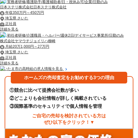
実務者研修/看護助手/看護補助者/日・祝休み可/企業/日勤のみ
日本ステリ株式会社日本ステリ株式会社
年収350万円～450万円
埼玉県 さいた
正社員
詳細を見る
初任者研修/介護職員・ヘルパー/週休2日/デイサービス事業所/日勤のみ
株式会社ヤマウチジョイリハ柳崎
月給20万1,000円～27万円
埼玉県 さいた
正社員
詳細を見る
さいたま市の高時給の求人情報を見る
ホームズの売却査定をお勧めする3つの理由
①
競合に比べて提携会社数が多い
②
どこよりも会社情報が詳しく掲載されている
③
国際基準のセキュリティで個人情報を管理
ご自宅の売却を検討されている方は
ぜひ以下をクリック！▼