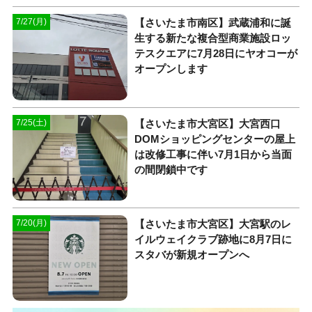
【さいたま市南区】武蔵浦和に誕
7/27(月)
生する新たな複合型商業施設ロッ
テスクエアに7月28日にヤオコーが
オープンします
【さいたま市大宮区】大宮西口
7/25(土)
DOMショッピングセンターの屋上
は改修工事に伴い7月1日から当面
の間閉鎖中です
【さいたま市大宮区】大宮駅のレ
7/20(月)
イルウェイクラブ跡地に8月7日に
スタバが新規オープンへ