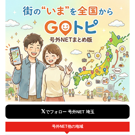
𝕏
でフォロー 号外NET 埼玉
号外NET他の地域