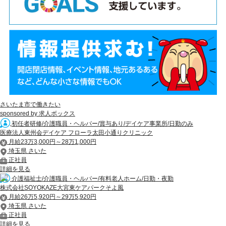
さいたま市で働きたい
sponsored by 求人ボックス
初任者研修/介護職員・ヘルパー/賞与あり/デイケア事業所/日勤のみ
医療法人東州会デイケア フローラ太田小通りクリニック
月給23万3,000円～28万1,000円
埼玉県 さいた
正社員
詳細を見る
介護福祉士/介護職員・ヘルパー/有料老人ホーム/日勤・夜勤
株式会社SOYOKAZE大宮東ケアパークそよ風
月給26万5,920円～29万5,920円
埼玉県 さいた
正社員
詳細を見る