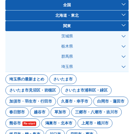
全国
北海道・東北
関東
茨城県
栃木県
群馬県
埼玉県
埼玉県の最新まとめ
さいたま市
さいたま市見沼区・岩槻区
さいたま市浦和区・緑区
加須市・羽生市・行田市
久喜市・幸手市
白岡市・蓮田市
春日部市
越谷市
草加市
三郷市・八潮市・吉川市
熊谷市
鴻巣市・北本市
上尾市・桶川市
Re-start