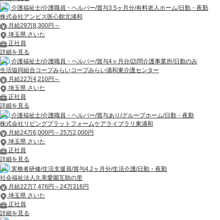
介護福祉士/介護職員・ヘルパー/賞与3.5ヶ月分/有料老人ホーム/日勤・夜勤
株式会社アンビス医心館北浦和
月給29万8,300円～
埼玉県 さいた
正社員
詳細を見る
介護福祉士/介護職員・ヘルパー/賞与4ヶ月分/訪問介護事業所/日勤のみ
生活協同組合コープみらいコープみらい浦和東介護センター
月給22万4,210円～
埼玉県 さいた
正社員
詳細を見る
介護福祉士/介護職員・ヘルパー/賞与あり/グループホーム/日勤・夜勤
株式会社リビングプラットフォームケアライブラリ東浦和
月給24万6,000円～25万2,000円
埼玉県 さいた
正社員
詳細を見る
実務者研修/生活支援員/賞与4.2ヶ月分/生活介護/日勤・夜勤
社会福祉法人久美愛園互助の里
月給22万7,476円～24万316円
埼玉県 さいた
正社員
詳細を見る