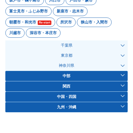
坂戸市・鶴ヶ島市
川口市
戸田市・蕨市
富士見市・ふじみ野市
新座市・志木市
朝霞市・和光市
所沢市
狭山市・入間市
Re-start
川越市
深谷市・本庄市
千葉県
東京都
神奈川県
中部
関西
中国・四国
九州・沖縄