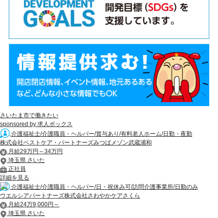
さいたま市で働きたい
sponsored by 求人ボックス
介護福祉士/介護職員・ヘルパー/賞与あり/有料老人ホーム/日勤・夜勤
株式会社ベストケア・パートナーズみつばメゾン武蔵浦和
月給29万円～34万円
埼玉県 さいた
正社員
詳細を見る
介護福祉士/介護職員・ヘルパー/日・祝休み可/訪問介護事業所/日勤のみ
ウエルシアパートナーズ株式会社さわやかケアさくら
月給24万9,000円～
埼玉県 さいた