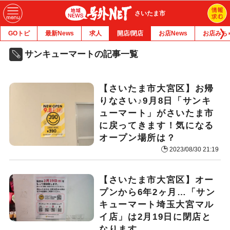
さいたま市
GOトピ
最新News
求人
開店/閉店
お店News
お店みち
サンキューマートの記事一覧
【さいたま市大宮区】お帰
りなさい♪9月8日「サンキ
ューマート」がさいたま市
に戻ってきます！気になる
オープン場所は？
2023/08/30 21:19
【さいたま市大宮区】オー
プンから6年2ヶ月…「サン
キューマート埼玉大宮マル
イ店」は2月19日に閉店と
なります。