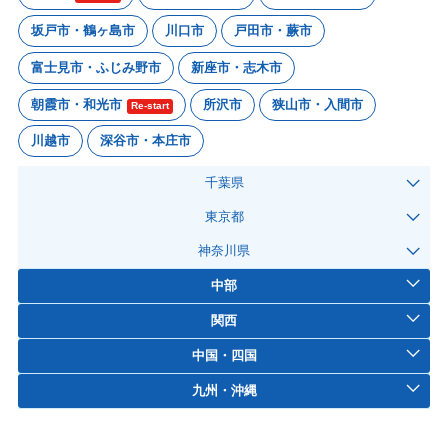
坂戸市・鶴ヶ島市
川口市
戸田市・蕨市
富士見市・ふじみ野市
新座市・志木市
朝霞市・和光市
所沢市
狭山市・入間市
Re-start
川越市
深谷市・本庄市
千葉県
東京都
神奈川県
中部
関西
中国・四国
九州・沖縄