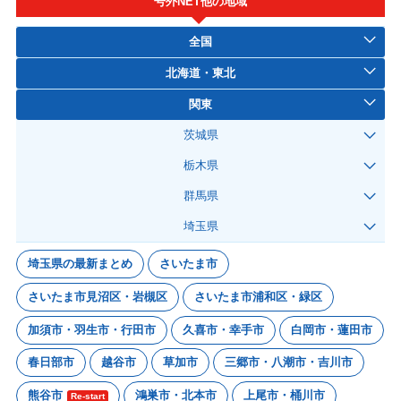
号外NET他の地域
全国
北海道・東北
関東
茨城県
栃木県
群馬県
埼玉県
埼玉県の最新まとめ
さいたま市
さいたま市見沼区・岩槻区
さいたま市浦和区・緑区
加須市・羽生市・行田市
久喜市・幸手市
白岡市・蓮田市
春日部市
越谷市
草加市
三郷市・八潮市・吉川市
熊谷市
鴻巣市・北本市
上尾市・桶川市
Re-start