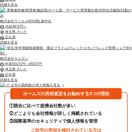
詳細を見る
実務者研修/管理者/施設長/ホーム長・サービス管理責任者/共同生活援助/日勤の
み
株式会社ラシエルRASIEL南中丸
月給38万円～
埼玉県 さいた
正社員
詳細を見る
埼玉/光学薄膜技術開発・東証プライム/フレックス/カメラレンズ世界シェア約4
割/...
株式会社タムロン
年収550万円～950万円
埼玉県 さいた
正社員
詳細を見る
さいたま市の高時給の求人情報を見る
ホームズの売却査定をお勧めする3つの理由
①
競合に比べて提携会社数が多い
②
どこよりも会社情報が詳しく掲載されている
③
国際基準のセキュリティで個人情報を管理
ご自宅の売却を検討されている方は