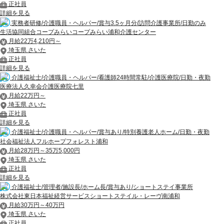
正社員
詳細を見る
実務者研修/介護職員・ヘルパー/賞与3.5ヶ月分/訪問介護事業所/日勤のみ
生活協同組合コープみらいコープみらい浦和介護センター
月給22万4,210円～
埼玉県 さいた
正社員
詳細を見る
介護福祉士/介護職員・ヘルパー/看護師24時間常駐/介護医療院/日勤・夜勤
医療法人久幸会介護医療院七里
月給22万円～
埼玉県 さいた
正社員
詳細を見る
介護福祉士/介護職員・ヘルパー/賞与あり/特別養護老人ホーム/日勤・夜勤
社会福祉法人フルホープフォレスト浦和
月給28万円～35万5,000円
埼玉県 さいた
正社員
詳細を見る
介護福祉士/管理者/施設長/ホーム長/賞与あり/ショートステイ事業所
株式会社東日本福祉経営サービスショートステイル・レーヴ南浦和
月給30万円～40万円
埼玉県 さいた
正社員