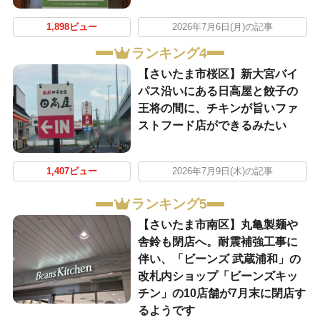
1,898ビュー
2026年7月6日(月)の記事
ランキング4
【さいたま市桜区】新大宮バイ
パス沿いにある日高屋と餃子の
王将の間に、チキンが旨いファ
ストフード店ができるみたい
1,407ビュー
2026年7月9日(木)の記事
ランキング5
【さいたま市南区】丸亀製麺や
舎鈴も閉店へ。耐震補強工事に
伴い、「ビーンズ 武蔵浦和」の
改札内ショップ「ビーンズキッ
チン」の10店舗が7月末に閉店す
るようです