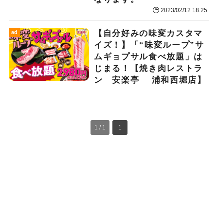
2023/02/12 18:25
【自分好みの味変カスタマ
ad
イズ！】「“味変ループ”サ
ムギョプサル食べ放題」は
じまる！【焼き肉レストラ
ン 安楽亭 浦和西堀店】
1 / 1
1