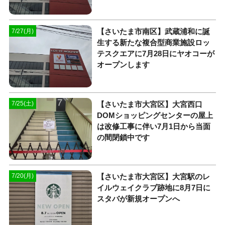
【さいたま市南区】武蔵浦和に誕
7/27(月)
生する新たな複合型商業施設ロッ
テスクエアに7月28日にヤオコーが
オープンします
【さいたま市大宮区】大宮西口
7/25(土)
DOMショッピングセンターの屋上
は改修工事に伴い7月1日から当面
の間閉鎖中です
【さいたま市大宮区】大宮駅のレ
7/20(月)
イルウェイクラブ跡地に8月7日に
スタバが新規オープンへ