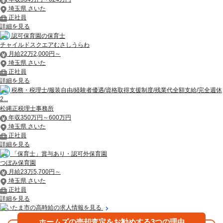
埼玉県 さいた
正社員
詳細を見る
認可保育園の保育士
チャイルドスクエアむさしうらわ
月給22万2,000円～
埼玉県 さいた
正社員
詳細を見る
税務・税理士/服装自由/経験者優遇/資格取得支援制度/残業代全額支給/完全週休
2...
松縄正税理士事務所
年収350万円～600万円
埼玉県 さいた
正社員
詳細を見る
「保育士」賞与あり・認可外保育園
つぼみ保育園
月給23万5,700円～
埼玉県 さいた
正社員
詳細を見る
さいたま市の高時給の求人情報を見る
ホームズの売却査定をお勧めする3つの理由