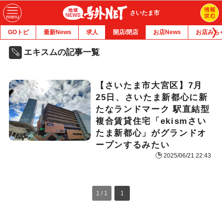
さいたま市
GOトピ
最新News
求人
開店/閉店
お店News
お店みち
エキスムの記事一覧
【さいたま市大宮区】7月
25日、さいたま新都心に新
たなランドマーク 駅直結型
複合賃貸住宅「ekismさい
たま新都心」がグランドオ
ープンするみたい
2025/06/21 22:43
1 / 1
1