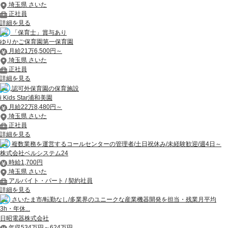
埼玉県 さいた
正社員
詳細を見る
「保育士」賞与あり
ゆりかご保育園第一保育園
月給21万6,500円～
埼玉県 さいた
正社員
詳細を見る
認可外保育園の保育施設
i Kids Star浦和美園
月給22万8,480円～
埼玉県 さいた
正社員
詳細を見る
複数業務を運営するコールセンターの管理者/土日祝休み/未経験歓迎/週4日～
株式会社ベルシステム24
時給1,700円
埼玉県 さいた
アルバイト・パート / 契約社員
詳細を見る
さいたま市/転勤なし/多業界のユニークな産業機器開発を担当・残業月平均
3h・年休...
日昭電器株式会社
年収534万円～624万円