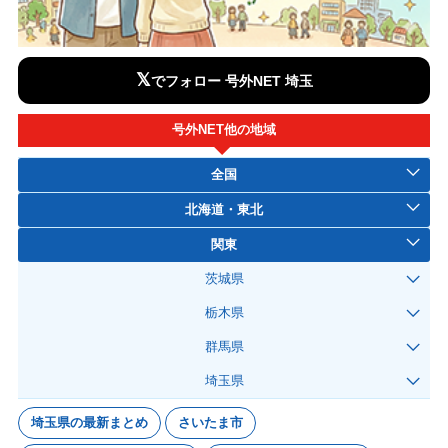
𝕏
でフォロー 号外NET 埼玉
号外NET他の地域
全国
北海道・東北
関東
茨城県
栃木県
群馬県
埼玉県
埼玉県の最新まとめ
さいたま市