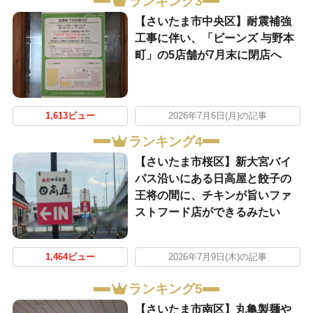
ランキング3
【さいたま市中央区】耐震補強
工事に伴い、「ビーンズ 与野本
町」の5店舗が7月末に閉店へ
1,613ビュー
2026年7月6日(月)の記事
ランキング4
【さいたま市桜区】新大宮バイ
パス沿いにある日高屋と餃子の
王将の間に、チキンが旨いファ
ストフード店ができるみたい
1,464ビュー
2026年7月9日(木)の記事
ランキング5
【さいたま市南区】丸亀製麺や