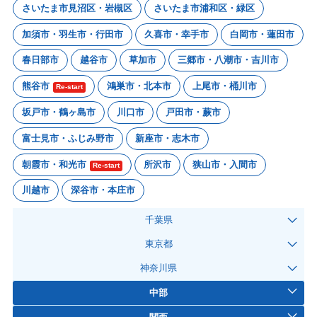
さいたま市見沼区・岩槻区
さいたま市浦和区・緑区
加須市・羽生市・行田市
久喜市・幸手市
白岡市・蓮田市
春日部市
越谷市
草加市
三郷市・八潮市・吉川市
熊谷市
鴻巣市・北本市
上尾市・桶川市
Re-start
坂戸市・鶴ヶ島市
川口市
戸田市・蕨市
富士見市・ふじみ野市
新座市・志木市
朝霞市・和光市
所沢市
狭山市・入間市
Re-start
川越市
深谷市・本庄市
千葉県
東京都
神奈川県
中部